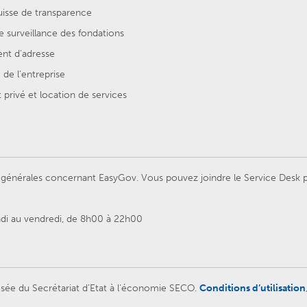
uisse de transparence
e surveillance des fondations
t d’adresse
de l’entreprise
privé et location de services
énérales concernant EasyGov. Vous pouvez joindre le Service Desk par
ndi au vendredi, de 8h00 à 22h00
sée du Secrétariat d’Etat à l’économie SECO.
Conditions d’utilisation