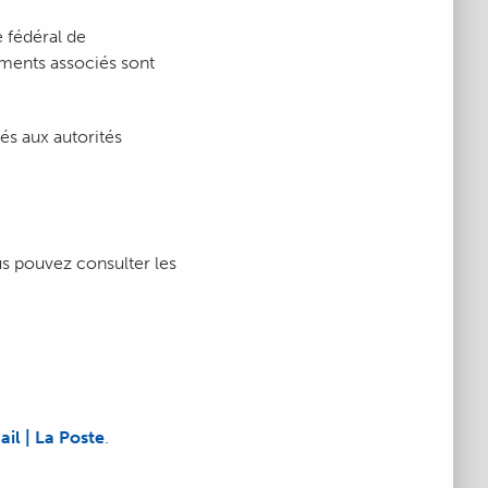
e fédéral de
uments associés sont
s aux autorités
us pouvez consulter les
il | La Poste
.