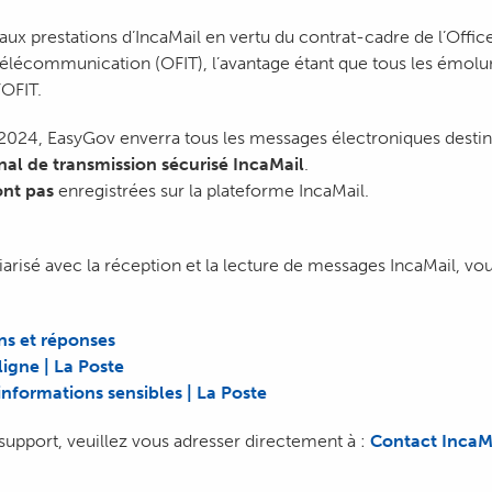
ux prestations d’IncaMail en vertu du contrat-cadre de l’Offic
a télécommunication (OFIT), l’avantage étant que tous les émol
’OFIT.
024, EasyGov enverra tous les messages électroniques destiné
nal de transmission sécurisé IncaMail
.
ont pas
enregistrées sur la plateforme IncaMail.
liarisé avec la réception et la lecture de messages IncaMail, vo
ns et réponses
ligne | La Poste
informations sensibles | La Poste
upport, veuillez vous adresser directement à :
Contact IncaMa